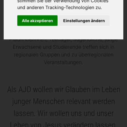
stimmen Sie der Verwendung von Cookies
und anderen Tracking-Technologien zu.
Die Adventjugend Deutschland (AJD) ist der
eigenständige Jugendverband der Freikirche der
Alle akzeptieren
Einstellungen ändern
Siebenten-Tags-Adventisten K.d.ö.R. in
Deutschland. Unsere rund 13.000 Kinder,
PfadfinderInnen, Teenager, Jugendliche, junge
Erwachsene und Studierende treffen sich in
regionalen Gruppen und zu überregionalen
Veranstaltungen.
Als AJD wollen wir Glauben im Leben
junger Menschen relevant werden
lassen. Wir wollen uns und unser
Leben von Jesus verändern lassen.