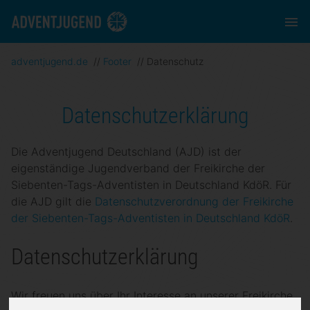
adventjugend.de
//
Footer
//
Datenschutz
Datenschutzerklärung
Die Adventjugend Deutschland (AJD) ist der
eigenständige Jugendverband der Freikirche der
Siebenten-Tags-Adventisten in Deutschland KdöR. Für
die AJD gilt die
Datenschutzverordnung der Freikirche
der Siebenten-Tags-Adventisten in Deutschland KdöR
.
Datenschutzerklärung
Wir freuen uns über Ihr Interesse an unserer Freikirche.