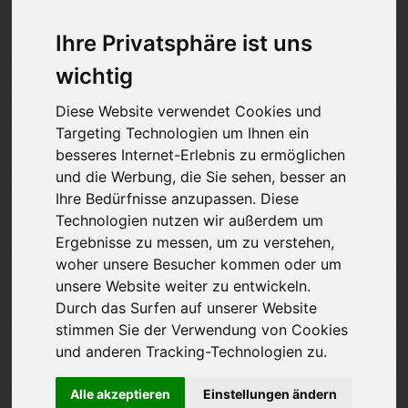
Der Datenschutz hat für die Leitung der Freikirche der
Siebenten-Tags-Adventisten einen besonders hohen
Ihre Privatsphäre ist uns
Stellenwert. Die Nutzung der Internetseiten der
Freikirche der Siebenten-Tags-Adventisten ist ohne
wichtig
Angabe personenbezogener Daten möglich; wenn ein
Diese Website verwendet Cookies und
Betroffener jedoch spezielle Dienste über unsere
Targeting Technologien um Ihnen ein
Website nutzen möchte, kann eine Verarbeitung
besseres Internet-Erlebnis zu ermöglichen
personenbezogener Daten erforderlich werden. Soweit
und die Werbung, die Sie sehen, besser an
die Verarbeitung personenbezogener Daten
Ihre Bedürfnisse anzupassen. Diese
erforderlich ist und keine gesetzliche Grundlage für
Technologien nutzen wir außerdem um
eine solche Verarbeitung besteht, holen die
Ergebnisse zu messen, um zu verstehen,
Einwilligung des Betroffenen ein.
woher unsere Besucher kommen oder um
Die Verarbeitung personenbezogener Daten wie Name,
unsere Website weiter zu entwickeln.
Anschrift, E-Mail-Adresse oder Telefonnummer einer
Durch das Surfen auf unserer Website
betroffenen Person erfolgt stets im Einklang mit der
stimmen Sie der Verwendung von Cookies
Datenschutzverordnung der Freikirche der Siebenten-
und anderen Tracking-Technologien zu.
Tags-Adventisten KdöR (DSVO -STA). Mit dieser
Datenschutzerklärung möchte unsere Freikirche die
Alle akzeptieren
Einstellungen ändern