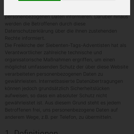
Öffentlichkeit über Art, Umfang und Zweck der von
uns erhobenen, verwendeten und verarbeiteten
personenbezogenen Daten informieren. Darüber hinaus
werden die Betroffenen durch diese
Datenschutzerklärung über die ihnen zustehenden
Rechte informiert.
Die Freikirche der Siebenten-Tags-Adventisten hat als
Verantwortlicher zahlreiche technische und
organisatorische Maßnahmen ergriffen, um einen
möglichst umfassenden Schutz der über diese Website
verarbeiteten personenbezogenen Daten zu
gewährleisten. Internetbasierte Datenübertragungen
können jedoch grundsätzlich Sicherheitslücken
aufweisen, so dass ein absoluter Schutz nicht
gewährleistet ist. Aus diesem Grund steht es jedem
Betroffenen frei, uns personenbezogene Daten auf
anderem Wege, z.B. per Telefon, zu übermitteln.
1. Definitionen