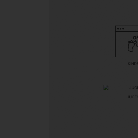
KIND
JUGE