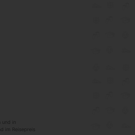
7
 und in
nd im Reisepreis