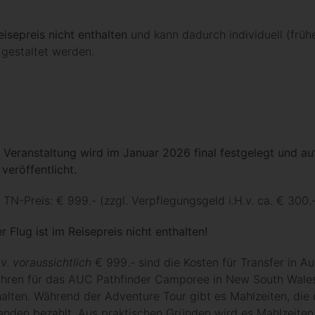
Reisepreis
nicht
enthalten
und kann dadurch individuell (früh
 gestaltet werden.
r Veranstaltung wird
im Januar
202
6
final
fest
gelegt
und au
veröffentlicht
.
TN-Preis: € 999.- (zzgl. Verpflegungsgeld i.H.v. ca. € 300.
r Flug ist im Reisepreis
nicht
enthalten!
.v.
voraussichtlich
€ 999.- sind die Kosten für Transfer in Aus
hren für das AUC Pathfinder Camporee in New South Wales 
alten. Während der Adventure Tour gibt es Mahlzeiten, die 
menden bezahlt. Aus praktischen Gründen wird es Mahlzeiten