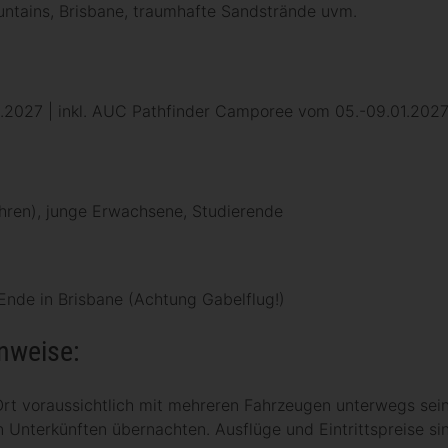
ntains, Brisbane, traumhafte Sandstrände uvm.
1.2027 | inkl. AUC Pathfinder Camporee vom 05.-09.01.202
hren), junge Erwachsene, Studierende
 Ende in Brisbane (Achtung Gabelflug!)
nweise:
rt voraussichtlich mit mehreren Fahrzeugen unterwegs sein
n Unterkünften übernachten. Ausflüge und Eintrittspreise si