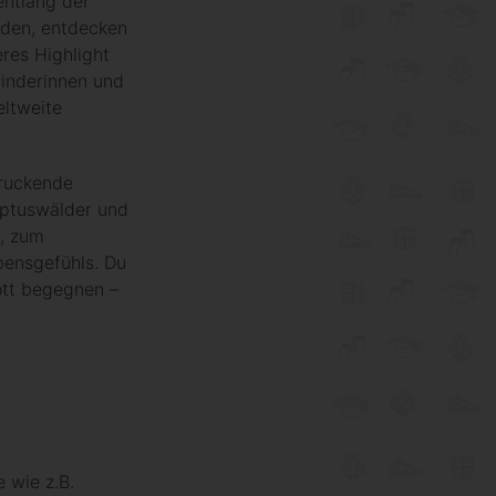
entlang der
rden, entdecken
eres Highlight
finderinnen und
eltweite
druckende
yptuswälder und
n, zum
bensgefühls. Du
ott begegnen –
 wie z.B.