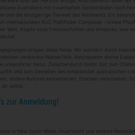
euerwerk über der Harbour Bridge. Anschließend reisen wir 
stküste Australiens mit traumhaften Sandstränden nach No
te und die einzigartige Tierwelt des Kontinents. Ein besond
im internationalen AUC Pathfinder Camporee – erlebe Pfad
ller Welt, knüpfe neue Freundschaften und entdecke, was w
deutet.
Begegnungen prägen diese Reise: Wir wandern durch beein
tdecken versteckte Wasserfälle, durchqueren dichte Eukal
e unberührter Natur. Zwischendurch bleibt Zeit zum Chille
zifik und zum Genießen des entspannten australischen Le
ben, andere Kulturen kennenlernen, Grenzen verschieben, G
 dir selbst.
t's zur Anmeldung!
ree in New South Wales (Australien) und weitere Reiseziele