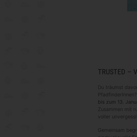
TRUSTED
– V
Du träumst davon
PfadfinderInnen?
bis zum 13. Jan
Zusammen mit run
voller unvergess
Gemeinsam begrü