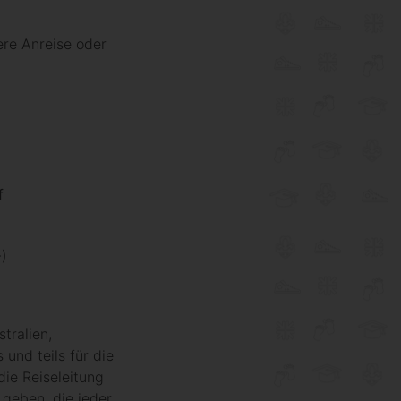
ere Anreise oder
f
-)
tralien,
und teils für die
die Reiseleitung
 geben, die jeder